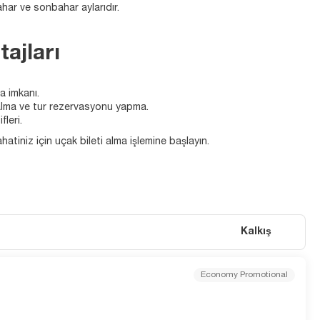
ahar ve sonbahar aylarıdır.
ajları
ma imkanı.
i alma ve tur rezervasyonu yapma.
fleri.
tiniz için uçak bileti alma işlemine başlayın.
Kalkış
Economy Promotional