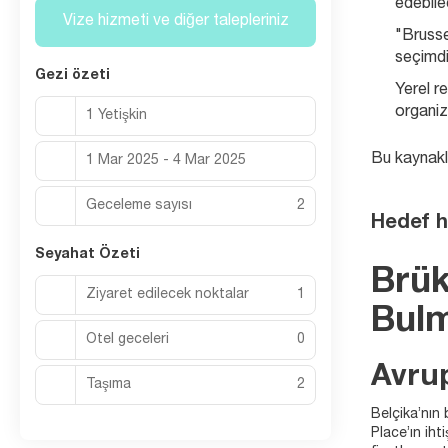
edebilec
Vize hizmeti ve diğer talepleriniz
"Brusse
seçimdi
Gezi özeti
Yerel re
organiz
1 Yetişkin
Bu kaynakla
1 Mar 2025 - 4 Mar 2025
Geceleme sayısı
2
Hedef h
Seyahat Özeti
Brük
Ziyaret edilecek noktalar
1
Bulm
Otel geceleri
0
Avrup
Taşıma
2
Belçika’nın
Place’ın iht