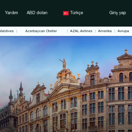
Yardım
ABD doları
Türkçe
Giriş yap
Maldives
Azerbaycan Oteller
AZAL Airlines
Amerika
Avrupa