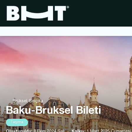
Brüksel, Belçika
Baku-Bruksel Bileti
Taşıma
Oluşturuldu:
8 Ekim 2024 Salı
-
Kalkış:
1 Mart 2025 Cumartesi