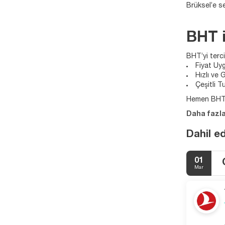
Brüksel’e se
BHT i
BHT’yi terci
Fiyat Uyg
Hızlı ve 
Çeşitli T
Hemen BHT ü
Daha fazla
Dahil e
01
Mar