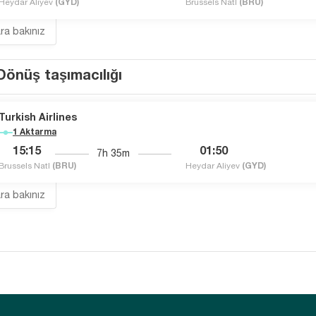
Heydar Aliyev
(GYD)
Brussels Natl
(BRU)
ara bakınız
Dönüş taşımacılığı
Turkish Airlines
1 Aktarma
15:15
01:50
7h 35m
Brussels Natl
(BRU)
Heydar Aliyev
(GYD)
ara bakınız