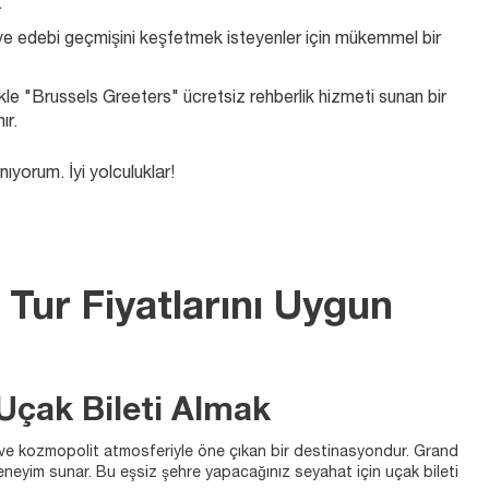
.
l ve edebi geçmişini keşfetmek isteyenler için mükemmel bir 
likle "Brussels Greeters" ücretsiz rehberlik hizmeti sunan bir 
ır.
nıyorum. İyi yolculuklar!
 Tur Fiyatlarını Uygun
Uçak Bileti Almak
su ve kozmopolit atmosferiyle öne çıkan bir destinasyondur. Grand
 deneyim sunar. Bu eşsiz şehre yapacağınız seyahat için uçak bileti