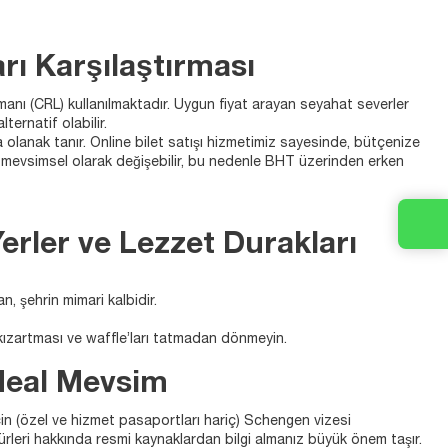
arı Karşılaştırması
manı (CRL) kullanılmaktadır. Uygun fiyat arayan seyahat severler
ternatif olabilir.
za olanak tanır. Online bilet satışı hizmetimiz sayesinde, bütçenize
iyatı mevsimsel olarak değişebilir, bu nedenle BHT üzerinden erken
Yerler ve Lezzet Durakları
 şehrin mimari kalbidir.
ızartması ve waffle’ları tatmadan dönmeyin.
İdeal Mevsim
in (özel ve hizmet pasaportları hariç) Schengen vizesi
rleri hakkında resmi kaynaklardan bilgi almanız büyük önem taşır.