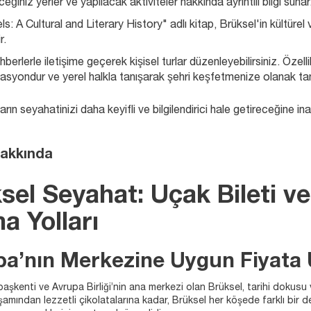
eğiniz yerler ve yapılacak aktiviteler hakkında ayrıntılı bilgi sunar
ls: A Cultural and Literary History" adlı kitap, Brüksel'in kültüre
r.
hberlerle iletişime geçerek kişisel turlar düzenleyebilirsiniz. Özel
asyondur ve yerel halkla tanışarak şehri keşfetmenize olanak tan
rın seyahatinizi daha keyifli ve bilgilendirici hale getireceğine ina
akkında
sel Seyahat: Uçak Bileti ve
a Yolları
a’nın Merkezine Uygun Fiyata 
 başkenti ve Avrupa Birliği’nin ana merkezi olan Brüksel, tarihi doku
işamından lezzetli çikolatalarına kadar, Brüksel her köşede farklı bir