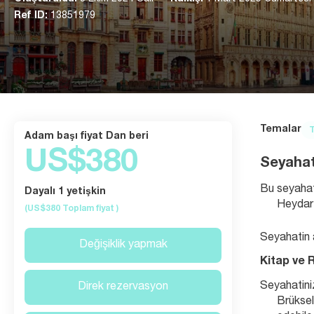
Ref ID:
13851979
Temalar
T
Adam başı fiyat Dan beri
US$380
Seyahat
Bu seyahat
Dayalı 1 yetişkin
Heydar 
(US$380
Toplam fiyat
)
Seyahatin a
Değişiklik yapmak
Kitap ve 
Seyahatiniz
Direk rezervasyon
Brüksel