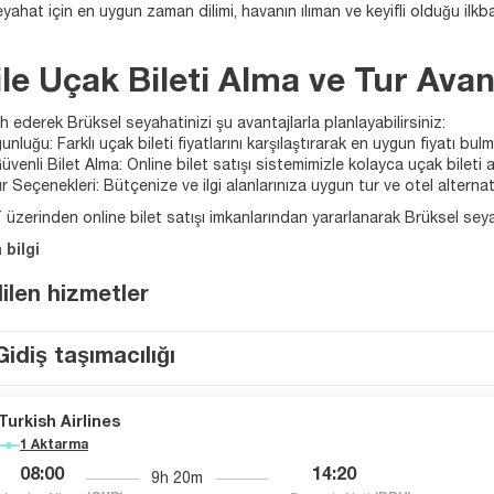
yahat için en uygun zaman dilimi, havanın ılıman ve keyifli olduğu ilkb
le Uçak Bileti Alma ve Tur Avant
h ederek Brüksel seyahatinizi şu avantajlarla planlayabilirsiniz:
unluğu: Farklı uçak bileti fiyatlarını karşılaştırarak en uygun fiyatı bul
Güvenli Bilet Alma: Online bilet satışı sistemimizle kolayca uçak bilet
ur Seçenekleri: Bütçenize ve ilgi alanlarınıza uygun tur ve otel alternati
zerinden online bilet satışı imkanlarından yararlanarak Brüksel seyaha
 bilgi
dilen hizmetler
Gidiş taşımacılığı
Turkish Airlines
1 Aktarma
08:00
14:20
9h 20m