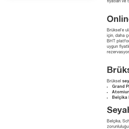
fiyatları ve
Onlin
Brüksel’e u
için, daha ç
BHT platform
uygun fiyatl
rezervasyon
Brüks
Brüksel
se
Grand P
Atomiu
Belçika 
Seyah
Belçika, Sc
zorunluluğu