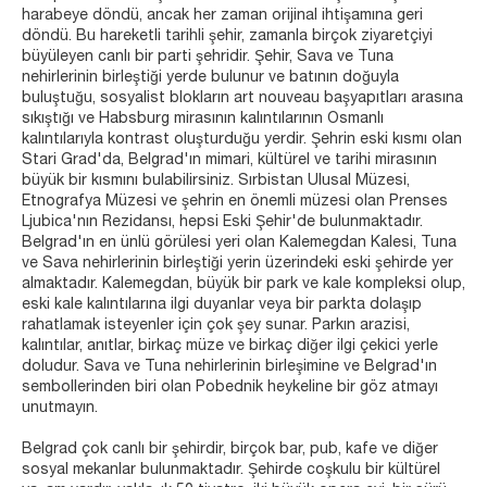
harabeye döndü, ancak her zaman orijinal ihtişamına geri
döndü. Bu hareketli tarihli şehir, zamanla birçok ziyaretçiyi
büyüleyen canlı bir parti şehridir. Şehir, Sava ve Tuna
nehirlerinin birleştiği yerde bulunur ve batının doğuyla
buluştuğu, sosyalist blokların art nouveau başyapıtları arasına
sıkıştığı ve Habsburg mirasının kalıntılarının Osmanlı
kalıntılarıyla kontrast oluşturduğu yerdir. Şehrin eski kısmı olan
Stari Grad'da, Belgrad'ın mimari, kültürel ve tarihi mirasının
büyük bir kısmını bulabilirsiniz. Sırbistan Ulusal Müzesi,
Etnografya Müzesi ve şehrin en önemli müzesi olan Prenses
Ljubica'nın Rezidansı, hepsi Eski Şehir'de bulunmaktadır.
Belgrad'ın en ünlü görülesi yeri olan Kalemegdan Kalesi, Tuna
ve Sava nehirlerinin birleştiği yerin üzerindeki eski şehirde yer
almaktadır. Kalemegdan, büyük bir park ve kale kompleksi olup,
eski kale kalıntılarına ilgi duyanlar veya bir parkta dolaşıp
rahatlamak isteyenler için çok şey sunar. Parkın arazisi,
kalıntılar, anıtlar, birkaç müze ve birkaç diğer ilgi çekici yerle
doludur. Sava ve Tuna nehirlerinin birleşimine ve Belgrad'ın
sembollerinden biri olan Pobednik heykeline bir göz atmayı
unutmayın.
Belgrad çok canlı bir şehirdir, birçok bar, pub, kafe ve diğer
sosyal mekanlar bulunmaktadır. Şehirde coşkulu bir kültürel