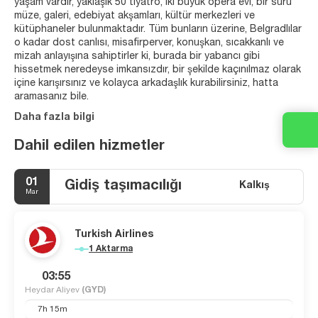
yaşam vardır, yaklaşık 50 tiyatro, iki büyük opera evi, bir sürü
müze, galeri, edebiyat akşamları, kültür merkezleri ve
kütüphaneler bulunmaktadır. Tüm bunların üzerine, Belgradlılar
o kadar dost canlısı, misafirperver, konuşkan, sıcakkanlı ve
mizah anlayışına sahiptirler ki, burada bir yabancı gibi
hissetmek neredeyse imkansızdır, bir şekilde kaçınılmaz olarak
içine karışırsınız ve kolayca arkadaşlık kurabilirsiniz, hatta
aramasanız bile.
Daha fazla bilgi
Dahil edilen hizmetler
01
Gidiş taşımacılığı
Kalkış
Mar
Turkish Airlines
1 Aktarma
03:55
Heydar Aliyev
(GYD)
7h 15m