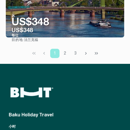
从
US$348
US$348
每位
法兰克福
目的地:
看到
1
2
3
Baku Holiday Travel
小时