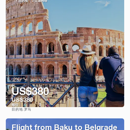
1 目的地
2 交通网络
从
US$380
US$380
每位
罗马
目的地:
看到
Flight from Baku to Belgrade