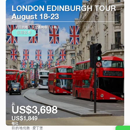
LONDON EDINBURGH TOUR
August 18-23
2 目的地
3 交通网络
5 晚
假期套餐
从
US$3,698
US$1,849
每位
伦敦 · 爱丁堡
目的地