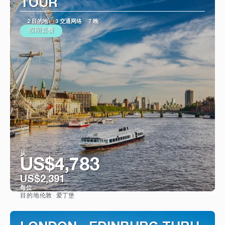
TOUR
2 目的地
3 交通网络
7 晚
假期套餐
从
US$4,783
US$2,391
每位
伦敦 · 爱丁堡
目的地
看到