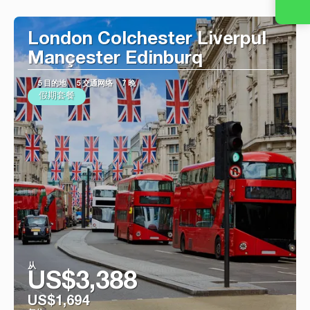
看到
London Colchester Liverpul
Mançester Edinburq
5 目的地
5 交通网络
7 晚
假期套餐
从
US$3,388
US$1,694