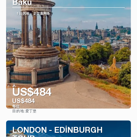
Baku
1 目的地
2 交通网络
从
US$484
US$484
每位
爱丁堡
目的地:
看到
LONDON - EDİNBURGH