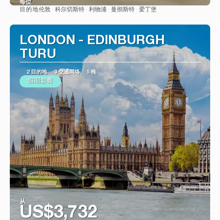
每位
伦敦 · 科尔切斯特 · 利物浦 · 曼彻斯特 · 爱丁堡
目的地
看到
LONDON - EDINBURGH
TURU
2 目的地
3 交通网络
5 晚
假期套餐
从
US$3,732