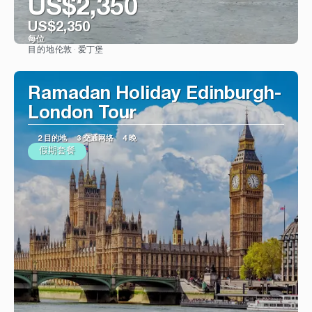
US$2,350
US$2,350
每位
伦敦 · 爱丁堡
目的地
看到
Ramadan Holiday Edinburgh-
London Tour
2 目的地
3 交通网络
4 晚
假期套餐