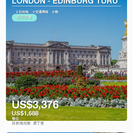
LONDON - EDINBURG TURU
2 目的地
3 交通网络
6 晚
假期套餐
从
US$3,376
US$1,688
每位
伦敦 · 爱丁堡
目的地
看到