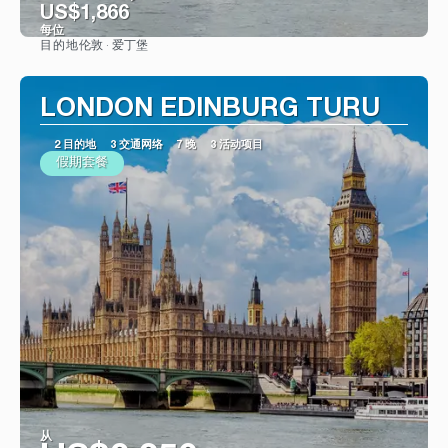
US$1,866
每位
伦敦 · 爱丁堡
目的地
看到
LONDON EDINBURG TURU
2 目的地
3 交通网络
7 晚
3 活动项目
假期套餐
从