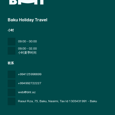
Baku Holiday Travel
小时
09:00 - 00:00
09;00 - 02;00
小时夏季时间
联系
+994125998899
+994992722227
web@bht.az
Rasul Rza, 75, Baku, Nasimi
, Tax Id 1303431991 - Baku