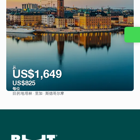
从
US$1,649
US$825
每位
塔林 · 里加 · 斯德哥尔摩
目的地
看到