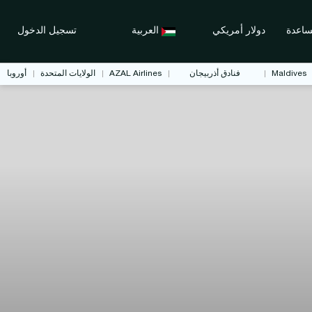
اعدة
دولار أمريكي
العربية
تسجيل الدخول
Maldives
فنادق أذربيجان
AZAL Airlines
الولايات المتحدة
أوروبا