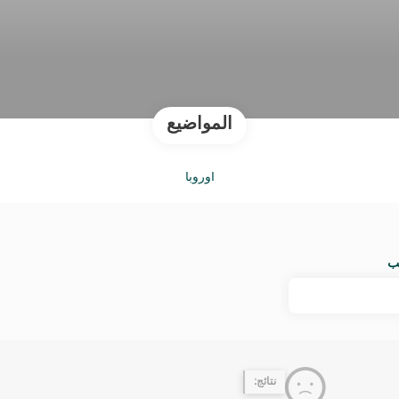
المواضيع
أوروبا
ب
نتائج: