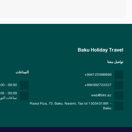
Baku Holiday Travel
تواصل معنا
الساعات
+994125998899
09:00 - 00:00
+994992722227
09;00 - 02;00
web@bht.az
ساعات التو
Rasul Rza, 75, Baku, Nasimi
, Tax Id 1303431991 -
Baku