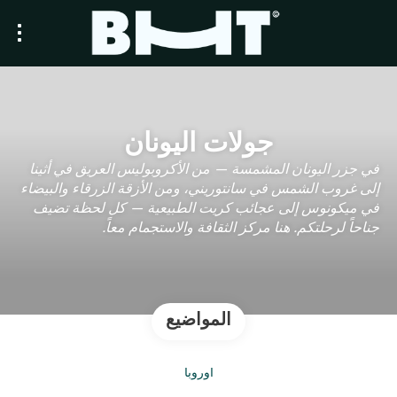
جولات اليونان
في جزر اليونان المشمسة — من الأكروبوليس العريق في أثينا
إلى غروب الشمس في سانتوريني، ومن الأزقة الزرقاء والبيضاء
في ميكونوس إلى عجائب كريت الطبيعية — كل لحظة تضيف
جناحاً لرحلتكم. هنا مركز الثقافة والاستجمام معاً.
المواضيع
أوروبا